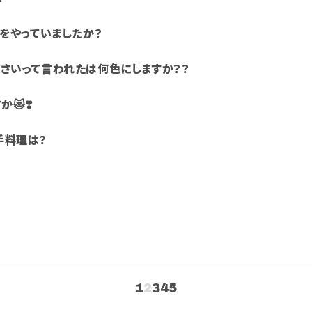
会
何をやっていましたか？
さいって言われたは何色にしますか？？
😻❣️
手料理は？
1
2
3
4
5