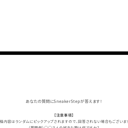
あなたの質問にSneakerStepが答えます！
【注意事項】
稿内容はランダムにピックアップされますので、回答されない場合もございま
（質問例）○○さんの好きな歌は何ですか？