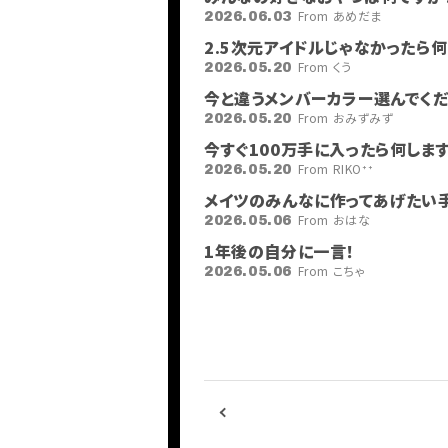
INFORMATION
From あめだま
2026.06.03
SCHEDULE
2.5次元アイドルじゃなかったら
PROFILE
From くう
2026.05.20
VIDEO
今と違うメンバーカラー選んでくだ
DISCOGRAPHY
From おみずみず
2026.05.20
今すぐ100万手に入ったら何しますか
From RIKOᐩᕀ
2026.05.20
メイツのみんなに作ってあげたい
From おはな
2026.05.06
1年後の自分に一言！
From こちゃ
2026.05.06