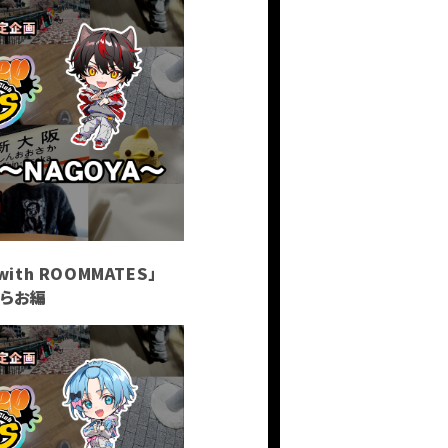
with ROOMMATES」
A〜らお編