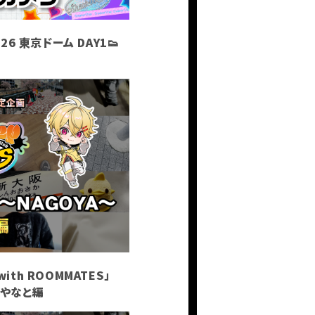
26 東京ドーム DAY1👟
員登録
ログイン
PHOTO
MOVIE
BLOG
Q&A
RADIO
すにくじ
with ROOMMATES」
A〜やなと編