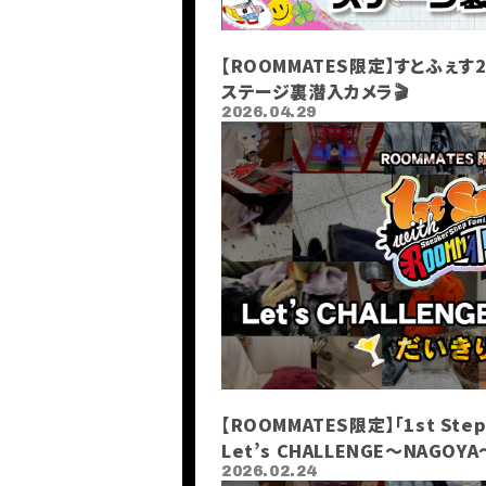
【ROOMMATES限定】すとふぇす20
ステージ裏潜入カメラ🎬
2026.04.29
HOME
INFORMATION
SCHEDULE
PROFILE
VIDEO
DISCOGRAPHY
【ROOMMATES限定】「1st Step
Let’s CHALLENGE〜NAGO
2026.02.24