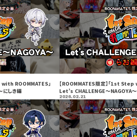
 with ROOMMATES」
【ROOMMATES限定】「1st Step 
YA〜にしき編
Let’s CHALLENGE〜NAGOY
2026.02.21