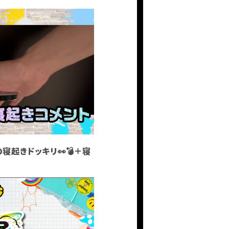
の寝起きドッキリ👀💣＋寝