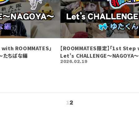
 with ROOMMATES」
【ROOMMATES限定】「1st Step 
YA〜たちばな編
Let’s CHALLENGE〜NAGOY
2026.02.19
1
2