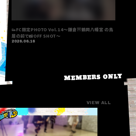
 の鳥
👟FC限定PHOTO Vol.16～Round1🎳みんなで行
👟FC限定P
った記念のSHOT📸〜
🎤うぃあ
2026.08.04
2026.08.
MEMBERS ONLY
MOVIE
VIEW ALL