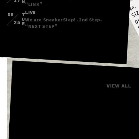
17
“LINK”
LIVE
08
TUE
We are SneakerStep! -2nd Step-
25
“NEXT STEP”
VIDEO
VIEW ALL