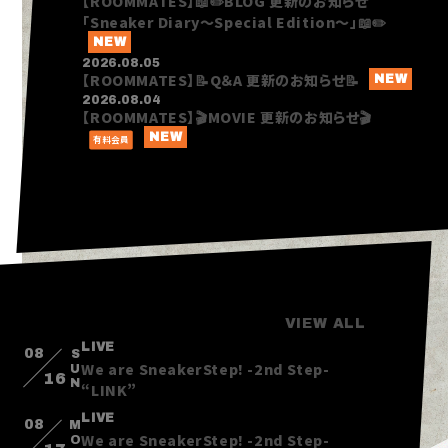
【ROOMMATES】📖✏️BLOG 更新のお知らせ
「Sneaker Diary～Special Edition～」📖✏️
2026.08.05
【ROOMMATES】📝Q＆A 更新のお知らせ📝
2026.08.04
【ROOMMATES】🎬MOVIE 更新のお知らせ🎬
有料会員
HOME
INFORMATION
SCHEDULE
PROFILE
VIDEO
DISCOGRAPHY
SCHEDULE
VIEW ALL
LIVE
08
SUN
We are SneakerStep! -2nd Step-
16
“LINK”
LIVE
08
MON
We are SneakerStep! -2nd Step-