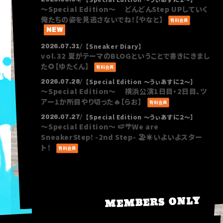
〜Special Edition〜 どんどんStep UPしていく
俺たちの姿を見逃さないでね！【やなと】
有料会員
【Sneaker Diary】
2026.07.31
vol.32 夏がテーマのBLOGということで書きにきまし
た🌻【ゆたくん】
有料会員
【Special Edition ～うぃあすに２～】
2026.07.28
〜Special Edition〜 横浜公演1日目・2日目、ツ
アー1か所目やり切った🔥【らお】
有料会員
【Special Edition ～うぃあすに２～】
2026.07.27
〜Special Edition〜 🍉🌴We are
SneakerStep! -2nd Step- 🏖️☀️いよいよスター
ト！
有料会員
MEMBERS ONLY