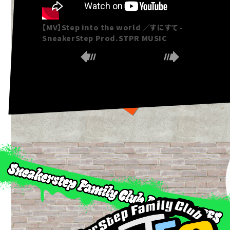
【MV】Step into the world ／すにすて -
SneakerStep Prod.STPR MUSIC