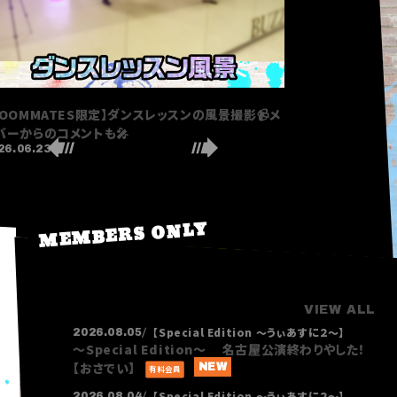
ROOMMATES限定】📹うぃあすに２ KT Zepp
【ROOMMATES
okohama🎤舞台裏動画予告🎬
💣＋寝起きのメンバ
会員登録
ログイン
2026.07.07
26.08.04
PHOTO
MOVIE
MEMBERS ONLY
BLOG
Q&A
RADIO
すにくじ
BLOG
VIEW ALL
【Special Edition ～うぃあすに２～】
2026.08.05
〜Special Edition〜 名古屋公演終わりやした！
【おさでい】
有料会員
【Special Edition ～うぃあすに２～】
2026.08.04