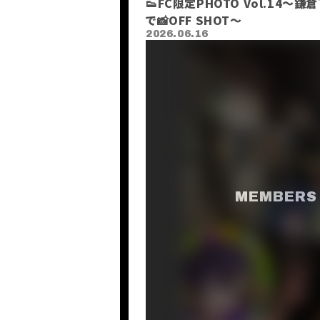
👟FC限定PHOTO Vol.14～
で📸OFF SHOT〜
2026.06.16
HOME