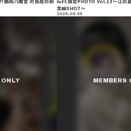
鎌倉⛩️鶴岡八幡宮 の鳥居の前
👟FC限定PHOTO Vol.13～江
念📸SHOT〜
2026.06.09