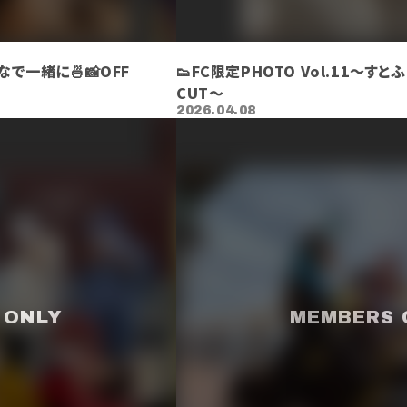
会
んなで一緒に🍜📸OFF
👟FC限定PHOTO Vol.11～すと
CUT〜
2026.04.08