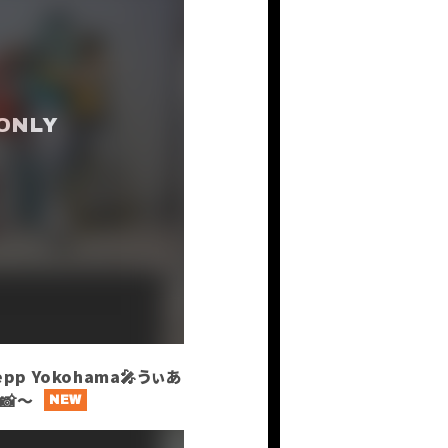
epp Yokohama🎤うぃあ
📸〜