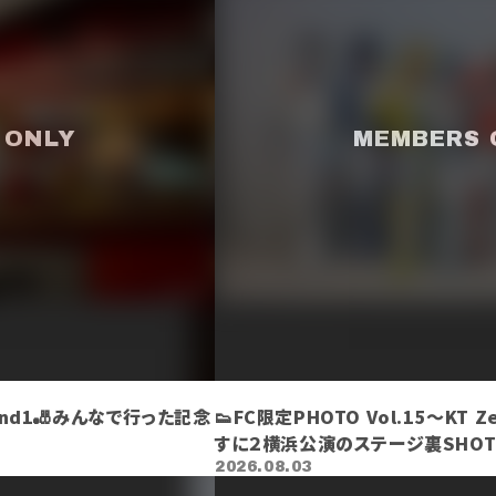
ound1🎳みんなで行った記念
👟FC限定PHOTO Vol.15～KT Z
すに２横浜公演のステージ裏SHOT
2026.08.03