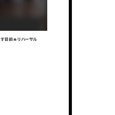
ふぇす目前🔥リハーサル