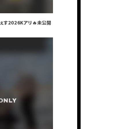
員登録
ログイン
PHOTO
ふぇす2026Kアリ🔥未公開
MOVIE
BLOG
Q&A
RADIO
すにくじ