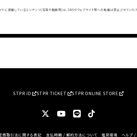
イトに掲載しているコンテンツ(写真や動画等)は、SNSやウェブサイト等への転載は禁止させていた
STPR ID
STPR TICKET
STPR ONLINE STORE
定商取引法に関する表記
支払時期 / 解約方法について
推奨環境
ヘルプ 