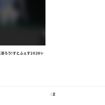
韻に浸ろう！すとふぇす2026✨
1
2