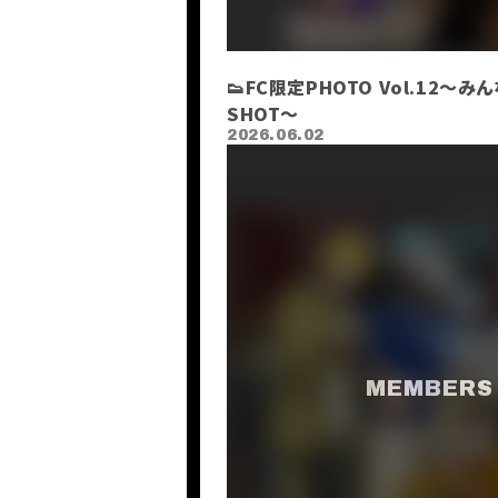
INFORMATION
SCHEDULE
PROFILE
👟FC限定PHOTO Vol.12～み
VIDEO
SHOT〜
DISCOGRAPHY
2026.06.02