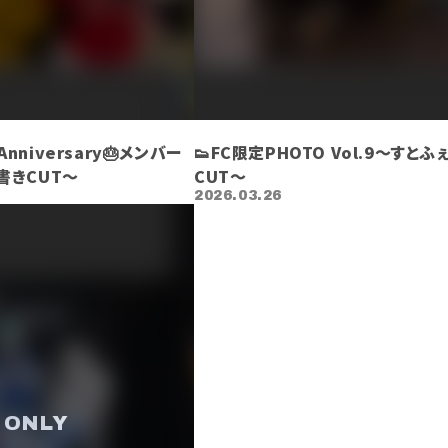
 Anniversary🎂メンバー
👟FC限定PHOTO Vol.9～すと
書きCUT〜
CUT〜
2026.03.26