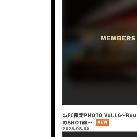
👟FC限定PHOTO Vol.16～R
のSHOT📸〜
2026.08.04