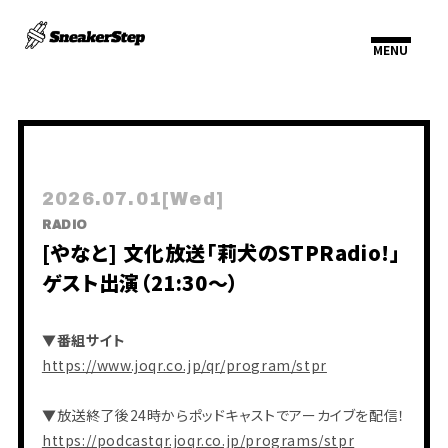
2026.07.01
[Wed]
RADIO
[やなと] 文化放送「莉犬のSTPRadio!」
HOME
INFORMATION
ゲスト出演（21:30〜）
SCHEDULE
PROFILE
VIDEO
DISCOGRAPHY
▼番組サイト
https://www.joqr.co.jp/qr/program/stpr
▼放送終了後24時からポッドキャストでアーカイブを配信！
https://podcastqr.joqr.co.jp/programs/stpr