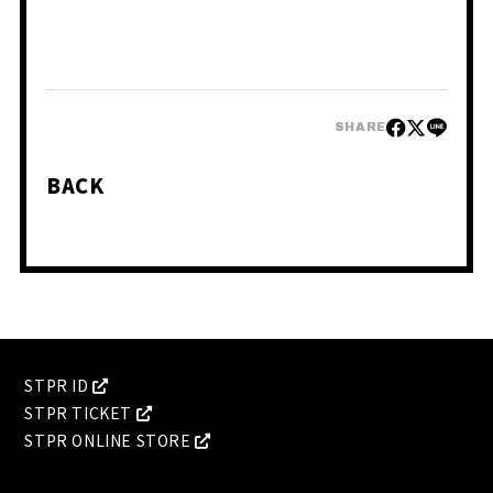
PHOTO
MOVIE
BLOG
Q&A
RADIO
すにくじ
SHARE
BACK
STPR ID
STPR TICKET
STPR ONLINE STORE