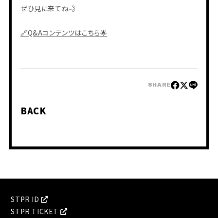
ぜひ見に来てね💨
🔗Q&Aコンテンツはこちら🌟
会員登録
ログイン
SHARE
BACK
PHOTO
MOVIE
BLOG
Q&A
RADIO
すにくじ
STPR ID
STPR TICKET