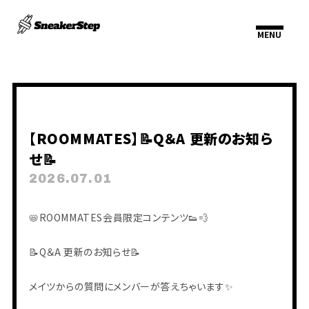
HOME
INFORMATION
【ROOMMATES】📝Q＆A 更新のお知ら
SCHEDULE
PROFILE
せ📝
VIDEO
DISCOGRAPHY
2026.07.01
📛ROOMMATES会員限定コンテンツ👟💨
📝Q＆A 更新のお知らせ📝
メイツからの質問にメンバーが答えちゃいます✨