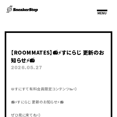
HOME
INFORMATION
【ROOMMATES】📻⚡️すにらじ 更新のお
SCHEDULE
PROFILE
知らせ⚡️📻
VIDEO
DISCOGRAPHY
2026.05.27
📛すにすて有料会員限定コンテンツ👟💨
📻⚡️すにらじ 更新のお知らせ⚡️📻
ぜひ見に来てね💨