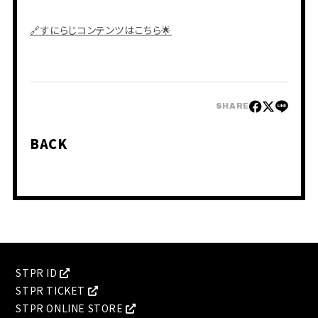
🔗すにらじコンテンツはこちら🌟
SHARE
会員登録
ログイン
BACK
PHOTO
MOVIE
BLOG
Q&A
RADIO
すにくじ
STPR ID
STPR TICKET
STPR ONLINE STORE