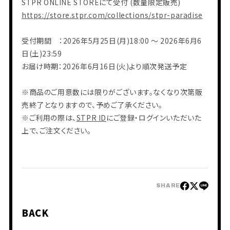
STPR ONLINE STOREにて受付 (数量限定販売)
https://store.stpr.com/collections/stpr-paradise
受付期間 ：2026年5月25日(月)18:00 ～ 2026年6月6
会員登録
ログイン
日(土)23:59
お届け時期：2026年6月16日(火)より順次発送予定
PHOTO
MOVIE
※商品のご用意数には限りがございます。なくなり次第販
BLOG
Q&A
売終了となりますので、予めご了承ください。
RADIO
※ご利用の際は、
STPR ID
にご登録・ログインいただいた
すにくじ
上で、ご注文ください。
SHARE
BACK