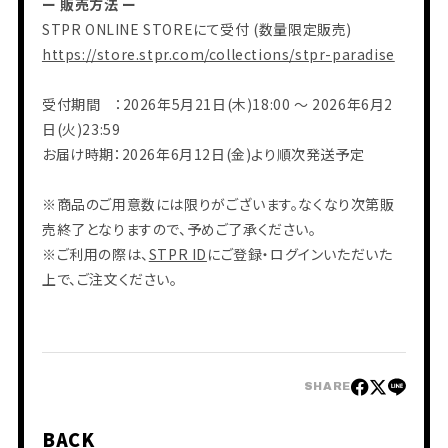
ー 販売方法 ー
STPR ONLINE STOREにて受付 (数量限定販売)
https://store.stpr.com/collections/stpr-paradise
受付期間 ：2026年5月21日(木)18:00 ～ 2026年6月2
会員登録
ログイン
日(火)23:59
お届け時期：2026年6月12日(金)より順次発送予定
PHOTO
MOVIE
BLOG
※商品のご用意数には限りがございます。なくなり次第販
Q&A
売終了となりますので、予めご了承ください。
RADIO
すにくじ
※ご利用の際は、
STPR ID
にご登録・ログインいただいた
上で、ご注文ください。
SHARE
BACK