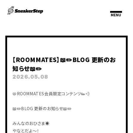
HOME
INFORMATION
【ROOMMATES】📖✏️BLOG 更新のお
SCHEDULE
知らせ📖✏️
PROFILE
VIDEO
2026.05.08
DISCOGRAPHY
📛ROOMMATES会員限定コンテンツ👟💨
📖✏️BLOG 更新のお知らせ📖✏️
みんなのおひさま☀️
やなとだよ～！