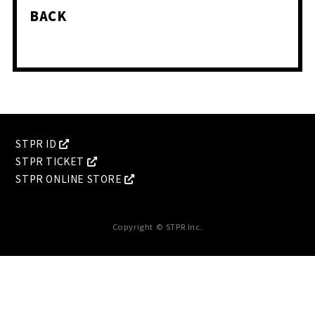
BACK
会員登録
ログイン
PHOTO
MOVIE
STPR ID
BLOG
Q&A
STPR TICKET
RADIO
STPR ONLINE STORE
すにくじ
Copyright © STPR Inc.