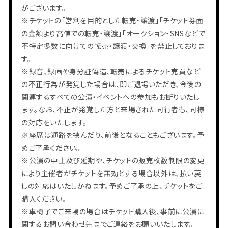
がございます。
※チケットの「営利を目的とした転売・譲渡」「チケット券面
の金額より高値での転売・譲渡」「オークション・SNSなどで
不特定多数に向けての転売・譲渡・交換」を禁止しておりま
す。
※録音、録画や身分証偽造、転売によるチケット売買など
の不正行為が発覚した場合は、即ご退場いただき、今後の
関連するすべての公演・イベントへの参加もお断りいたし
会員登録
ログイン
ます。なお、不正が発覚した方と来場された同行者も、同様
の対応をいたします。
PHOTO
※座席は通路を挟んだり、前後となることもございます。予
MOVIE
BLOG
めご了承ください。
Q&A
※公演の中止及び延期や、チケットの販売枚数制限の変更
RADIO
すにくじ
により主催者がチケットを無効とする場合以外は、払い戻
しの対応はいたしかねます。予めご了承の上、チケットをご
購入ください。
※車椅子でご来場の場合はチケット購入後、事前に公演に
関するお問い合わせ先までご連絡をお願いいたします。