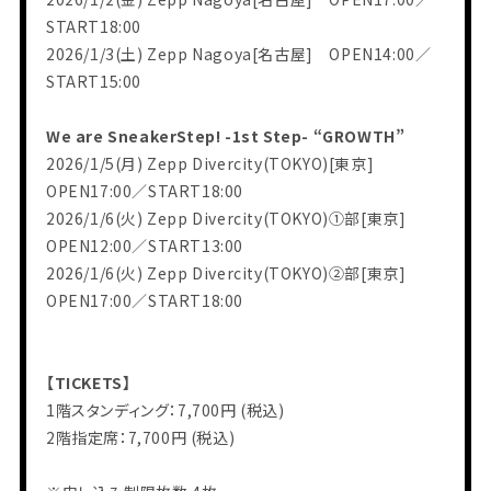
START18:00
2026/1/3(土) Zepp Nagoya[名古屋] OPEN14:00／
START15:00
We are SneakerStep! -1st Step- “GROWTH”
2026/1/5(月) Zepp Divercity(TOKYO)[東京]
OPEN17:00／START18:00
2026/1/6(火) Zepp Divercity(TOKYO)①部[東京]
OPEN12:00／START13:00
2026/1/6(火) Zepp Divercity(TOKYO)②部[東京]
OPEN17:00／START18:00
【TICKETS】
1階スタンディング：7,700円 (税込)
2階指定席：7,700円 (税込)