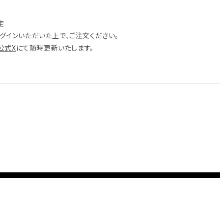
定
グインいただいた上で、ご注文ください。
E公式X
にて随時更新いたします。