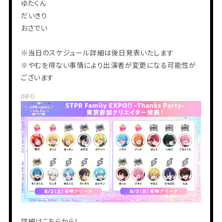
ゆたくん
だいきり
おさでい
※当日のスケジュール詳細は後日発表いたします
※やむを得ない事情により出演者が変更になる可能性が
ございます
INFO
会員登録
ログイン
PHOTO
MOVIE
BLOG
Q&A
詳細は
こちら
から！