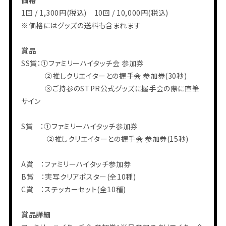
1回 / 1,300円(税込) 10回 / 10,000円(税込)
※価格にはグッズの送料も含まれます
賞品
SS賞：①ファミリーハイタッチ会 参加券
②推しクリエイターとの握手会 参加券(30秒)
③ご持参のSTPR公式グッズに握手会の際に直筆
サイン
会員登録
ログイン
S賞 ：①ファミリーハイタッチ参加券
②推しクリエイターとの握手会 参加券(15秒)
PHOTO
MOVIE
BLOG
A賞 ：ファミリーハイタッチ参加券
Q&A
RADIO
B賞 ：実写クリアポスター(全10種)
すにくじ
C賞 ：ステッカーセット(全10種)
賞品詳細