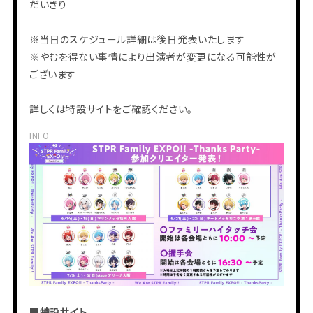
だいきり
HOME
※当日のスケジュール詳細は後日発表いたします
INFORMATION
SCHEDULE
※やむを得ない事情により出演者が変更になる可能性が
PROFILE
ございます
VIDEO
DISCOGRAPHY
詳しくは特設サイトをご確認ください。
INFO
■特設サイト