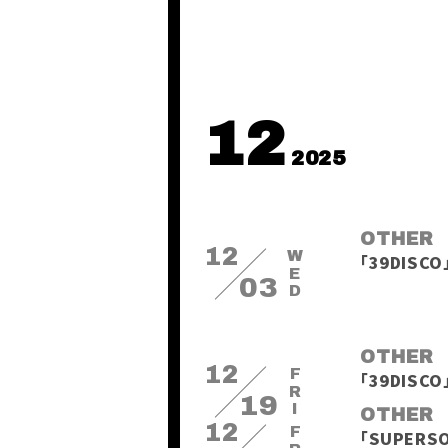
12
2025
OTHER
12
WED
「39DISC
03
OTHER
12
FRI
「39DISC
19
OTHER
12
「SUPER