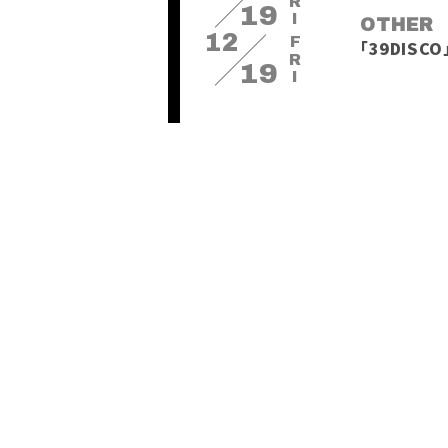
FRI
19
OTHER
12
FRI
「39DISC
19
EVENT
12
SAT
[らお×ゆたく
20
OTHER
12
SAT
「SUPERS
20
EVENT
12
SUN
[らお×ゆたく
21
OTHER