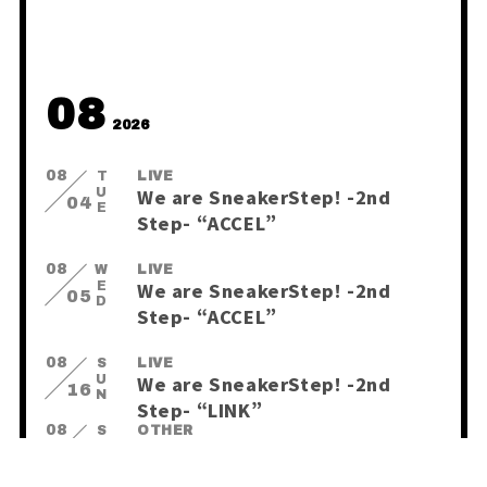
RADIO
すにくじ
08
2026
08
TUE
LIVE
We are SneakerStep! -2nd
04
Step- “ACCEL”
08
WED
LIVE
We are SneakerStep! -2nd
05
Step- “ACCEL”
08
SUN
LIVE
We are SneakerStep! -2nd
16
Step- “LINK”
08
SUN
OTHER
[ゆたくん] 誕生日🎉
16