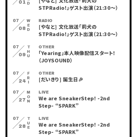
[やなと] 文化放送「莉犬の
01
STPRadio!」ゲスト出演（21:30〜）
07
WED
RADIO
[やなと] 文化放送「莉犬の
08
STPRadio!」ゲスト出演（21:30〜）
07
THU
OTHER
「Yearing」本人映像配信スタート！
09
（JOYSOUND）
07
FRI
OTHER
[だいきり] 誕生日🎉
24
07
MON
LIVE
We are SneakerStep! -2nd
27
会員登録
ログイン
Step- “SPARK”
07
PHOTO
TUE
LIVE
We are SneakerStep! -2nd
MOVIE
28
BLOG
Step- “SPARK”
Q&A