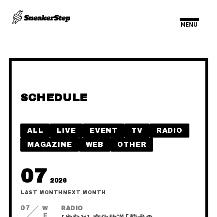
SCHEDULE
HOME
INFORMATION
SCHEDULE
ALL
LIVE
EVENT
TV
RADIO
PROFILE
VIDEO
MAGAZINE
WEB
OTHER
DISCOGRAPHY
07
2026
LAST MONTH
NEXT MONTH
07
WED
RADIO